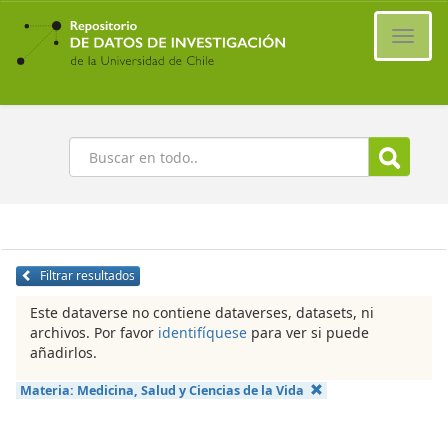
Ir
al
Cambi
contenido
naveg
principal
Buscar
Filtrar resultados
Este dataverse no contiene dataverses, datasets, ni
archivos. Por favor
identifíquese
para ver si puede
añadirlos.
Materia:
Medicina, Salud y Ciencias de la Vida