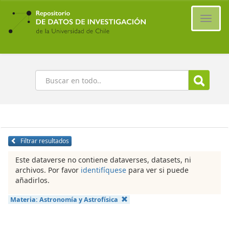
Ir
al
Cambi
contenido
naveg
principal
Buscar
Filtrar resultados
Este dataverse no contiene dataverses, datasets, ni
archivos. Por favor
identifíquese
para ver si puede
añadirlos.
Materia:
Astronomía y Astrofísica