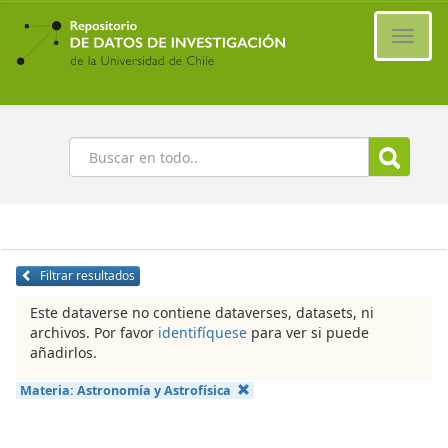
Ir
al
Cambi
contenido
naveg
principal
Buscar
Filtrar resultados
Este dataverse no contiene dataverses, datasets, ni
archivos. Por favor
identifíquese
para ver si puede
añadirlos.
Materia:
Astronomía y Astrofísica