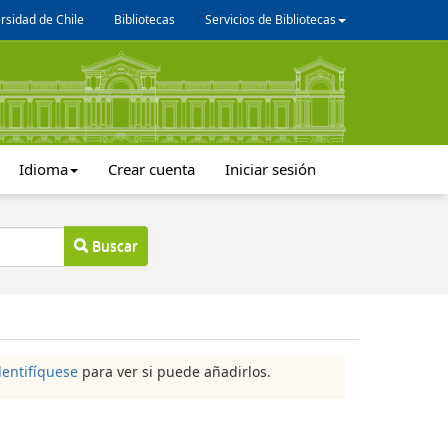
rsidad de Chile
Bibliotecas
Servicios de Bibliotecas
Idioma
Crear cuenta
Iniciar sesión
Buscar
dentifíquese
para ver si puede añadirlos.