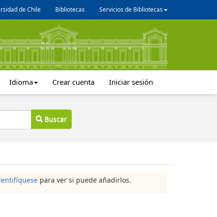
rsidad de Chile
Bibliotecas
Servicios de Bibliotecas
Idioma
Crear cuenta
Iniciar sesión
Buscar
dentifíquese
para ver si puede añadirlos.