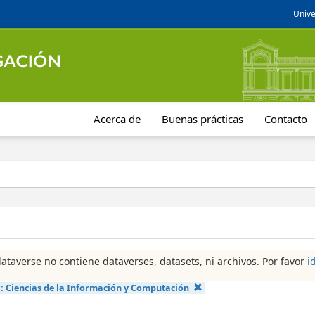
Unive
Acerca de
Buenas prácticas
Contacto
dataverse no contiene dataverses, datasets, ni archivos. Por favor
i
a:
Ciencias de la Información y Computación