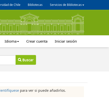
rsidad de Chile
Bibliotecas
Servicios de Bibliotecas
Idioma
Crear cuenta
Iniciar sesión
Buscar
dentifíquese
para ver si puede añadirlos.