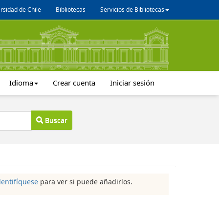
rsidad de Chile
Bibliotecas
Servicios de Bibliotecas
Idioma
Crear cuenta
Iniciar sesión
Buscar
dentifíquese
para ver si puede añadirlos.