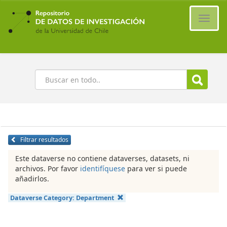
Ir
al
Cambi
contenido
naveg
principal
Buscar
Filtrar resultados
Este dataverse no contiene dataverses, datasets, ni
archivos. Por favor
identifíquese
para ver si puede
añadirlos.
Dataverse Category:
Department