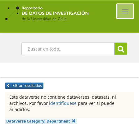
Ir
al
Cambi
contenido
naveg
principal
Buscar
Filtrar resultados
Este dataverse no contiene dataverses, datasets, ni
archivos. Por favor
identifíquese
para ver si puede
añadirlos.
Dataverse Category:
Department