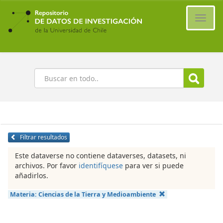
Ir
al
Cambi
contenido
naveg
principal
Buscar
Filtrar resultados
Este dataverse no contiene dataverses, datasets, ni
archivos. Por favor
identifíquese
para ver si puede
añadirlos.
Materia:
Ciencias de la Tierra y Medioambiente