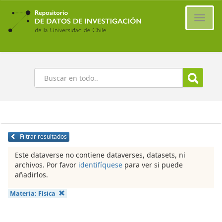
Ir
al
Cambi
contenido
naveg
principal
Buscar
Filtrar resultados
Este dataverse no contiene dataverses, datasets, ni
archivos. Por favor
identifíquese
para ver si puede
añadirlos.
Materia:
Física