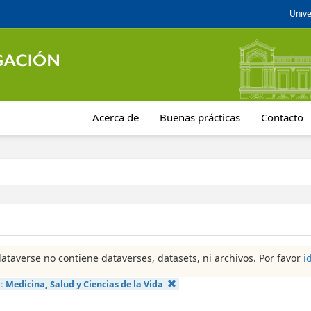
Unive
Acerca de
Buenas prácticas
Contacto
dataverse no contiene dataverses, datasets, ni archivos. Por favor
i
a:
Medicina, Salud y Ciencias de la Vida