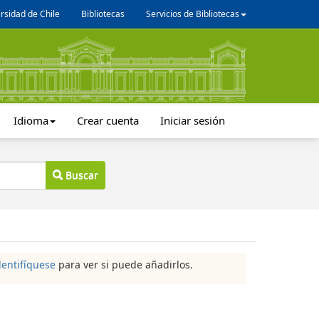
rsidad de Chile
Bibliotecas
Servicios de Bibliotecas
Idioma
Crear cuenta
Iniciar sesión
Buscar
dentifíquese
para ver si puede añadirlos.