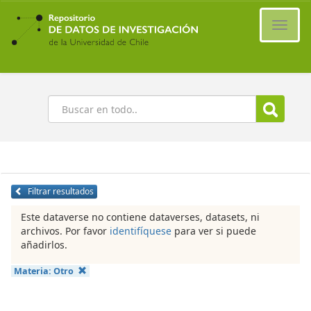
Ir
al
Cambi
contenido
naveg
principal
Buscar
Filtrar resultados
Este dataverse no contiene dataverses, datasets, ni
archivos. Por favor
identifíquese
para ver si puede
añadirlos.
Materia:
Otro