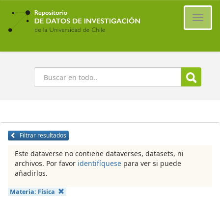
Ir
al
Cambi
contenido
naveg
principal
Buscar
Filtrar resultados
Este dataverse no contiene dataverses, datasets, ni
archivos. Por favor
identifíquese
para ver si puede
añadirlos.
Materia:
Física