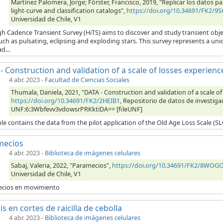
Martínez Palomera, Jorge; Förster, Francisco, 2019, "Replicar los datos pa
light-curve and classification catalogs",
https://doi.org/10.34691/FK2/9
Universidad de Chile, V1
h Cadence Transient Survey (HiTS) aims to discover and study transient obj
uch as pulsating, eclipsing and exploding stars. This survey represents a u
d...
- Construction and validation of a scale of losses experienc
4 abr. 2023
-
Facultad de Ciencias Sociales
Thumala, Daniela, 2021, "DATA - Construction and validation of a scale of
https://doi.org/10.34691/FK2/2HEIB1
, Repositorio de datos de investigac
UNF:6:3Wbfevv3vdowsrPRKktiDA== [fileUNF]
le contains the data from the pilot application of the Old Age Loss Scale (S
mecios
4 abr. 2023
-
Biblioteca de imágenes celulares
Sabaj, Valeria, 2022, "Paramecios",
https://doi.org/10.34691/FK2/8WOG
Universidad de Chile, V1
cios en movimiento
is en cortes de raicilla de cebolla
4 abr. 2023
-
Biblioteca de imágenes celulares