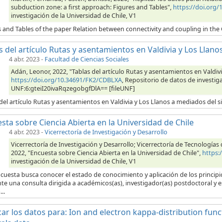
subduction zone: a first approach: Figures and Tables",
https://doi.org
investigación de la Universidad de Chile, V1
s and Tables of the paper Relation between connectivity and coupling in the
s del artículo Rutas y asentamientos en Valdivia y Los Llanos
4 abr. 2023
-
Facultad de Ciencias Sociales
Adán, Leonor, 2022, "Tablas del artículo Rutas y asentamientos en Valdivi
https://doi.org/10.34691/FK2/CDBLXA
, Repositorio de datos de investiga
UNF:6:gteiI20ivaRqzegobgfDlA== [fileUNF]
del artículo Rutas y asentamientos en Valdivia y Los Llanos a mediados del si
sta sobre Ciencia Abierta en la Universidad de Chile
4 abr. 2023
-
Vicerrectoría de Investigación y Desarrollo
Vicerrectoría de Investigación y Desarrollo; Vicerrectoría de Tecnología
2022, "Encuesta sobre Ciencia Abierta en la Universidad de Chile",
https:
investigación de la Universidad de Chile, V1
cuesta busca conocer el estado de conocimiento y aplicación de los principios
e una consulta dirigida a académicos(as), investigador(as) postdoctoral y 
..
car los datos para: Ion and electron kappa-distribution fun