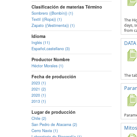
Clasificación de materias Término
Sombrero ((Bombín)) (1)
Textil ((Ropa)) (1)
The Hig
Zapato ((Vestimenta)) (1)
days, s
from ca
Idioma
Inglés (11)
DATA 
Español,castellano (3)
Productor Nombre
Héctor Morales (1)
The tab
Fecha de producción
2023 (1)
Para
2021 (2)
2020 (1)
2013 (1)
Lugar de producción
Parame
Chile (2)
San Pedro de Atacama (2)
Mitos
Cerro Navia (1)
Laboratorio de Etnografía (1)