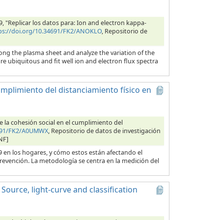
019, "Replicar los datos para: Ion and electron kappa-
ps://doi.org/10.34691/FK2/ANOKLO
, Repositorio de
ong the plasma sheet and analyze the variation of the
re ubiquitous and fit well ion and electron flux spectra
cumplimiento del distanciamiento físico en
e la cohesión social en el cumplimiento del
4691/FK2/A0UMWX
, Repositorio de datos de investigación
NF]
9 en los hogares, y cómo estos están afectando el
prevención. La metodología se centra en la medición del
 Source, light-curve and classification