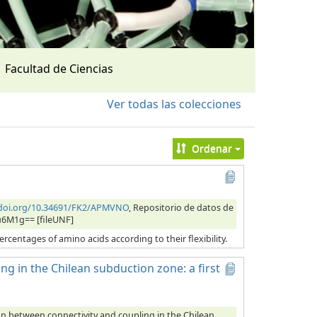
Facultad de Ciencias
Ver todas las colecciones
Ordenar
/doi.org/10.34691/FK2/APMVNO
, Repositorio de datos de
u6M1g== [fileUNF]
ercentages of amino acids according to their flexibility.
ng in the Chilean subduction zone: a first
ion between connectivity and coupling in the Chilean