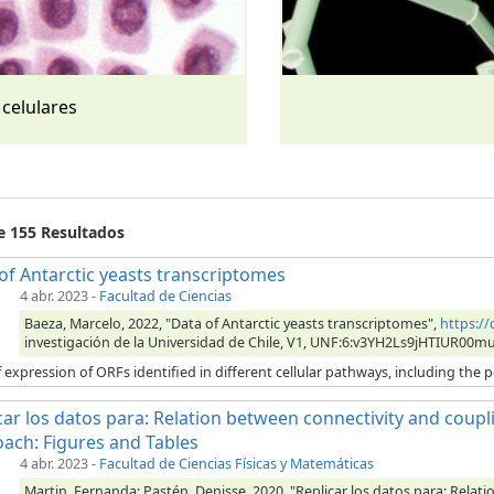
 celulares
de 155 Resultados
of Antarctic yeasts transcriptomes
4 abr. 2023
-
Facultad de Ciencias
Baeza, Marcelo, 2022, "Data of Antarctic yeasts transcriptomes",
https:/
investigación de la Universidad de Chile, V1, UNF:6:v3YH2Ls9jHTIUR00m
 expression of ORFs identified in different cellular pathways, including the p
car los datos para: Relation between connectivity and coupli
ach: Figures and Tables
4 abr. 2023
-
Facultad de Ciencias Físicas y Matemáticas
Martin, Fernanda; Pastén, Denisse, 2020, "Replicar los datos para: Relat