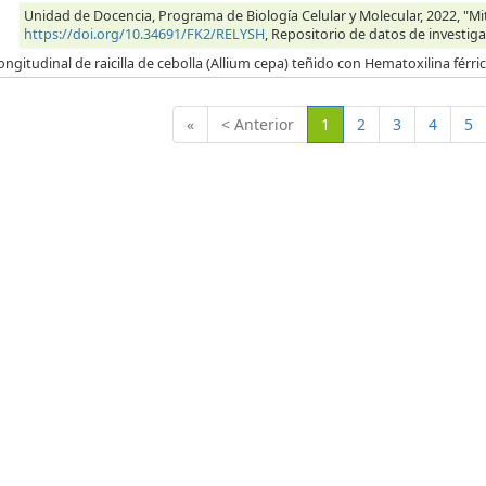
Unidad de Docencia, Programa de Biología Celular y Molecular, 2022, "Mitos
https://doi.org/10.34691/FK2/RELYSH
, Repositorio de datos de investiga
ongitudinal de raicilla de cebolla (Allium cepa) teñido con Hematoxilina férr
(Actual)
«
< Anterior
1
2
3
4
5