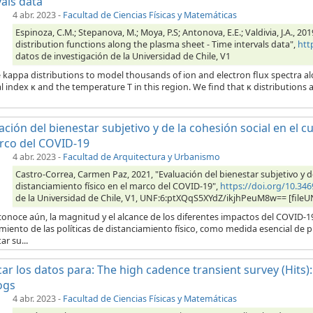
vals data
4 abr. 2023
-
Facultad de Ciencias Físicas y Matemáticas
Espinoza, C.M.; Stepanova, M.; Moya, P.S; Antonova, E.E.; Valdivia, J.A., 2
distribution functions along the plasma sheet - Time intervals data",
htt
datos de investigación de la Universidad de Chile, V1
 kappa distributions to model thousands of ion and electron flux spectra al
l index κ and the temperature T in this region. We find that κ distributions a
ación del bienestar subjetivo y de la cohesión social en el 
rco del COVID-19
4 abr. 2023
-
Facultad de Arquitectura y Urbanismo
Castro-Correa, Carmen Paz, 2021, "Evaluación del bienestar subjetivo y d
distanciamiento físico en el marco del COVID-19",
https://doi.org/10.3
de la Universidad de Chile, V1, UNF:6:ptXQqS5XYdZ/ikjhPeuM8w== [fileU
onoce aún, la magnitud y el alcance de los diferentes impactos del COVID-1
iento de las políticas de distanciamiento físico, como medida esencial de 
ar su...
car los datos para: The high cadence transient survey (Hits):
ogs
4 abr. 2023
-
Facultad de Ciencias Físicas y Matemáticas