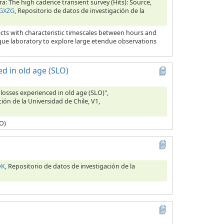
ra: The high cadence transient survey (Hits): Source,
SGXZG
, Repositorio de datos de investigación de la
ects with characteristic timescales between hours and
nique laboratory to explore large etendue observations
ed in old age (SLO)
 losses experienced in old age (SLO)",
ión de la Universidad de Chile, V1,
LO)
OK
, Repositorio de datos de investigación de la