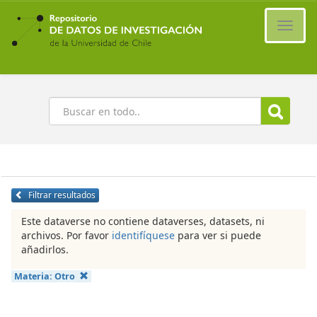
Ir
al
Cambi
contenido
naveg
principal
Buscar
Filtrar resultados
Este dataverse no contiene dataverses, datasets, ni
archivos. Por favor
identifíquese
para ver si puede
añadirlos.
Materia:
Otro