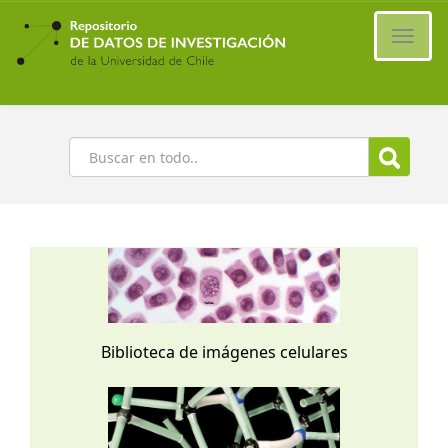
Ir
al
Cambi
contenido
naveg
principal
Buscar
Biblioteca de imágenes celulares