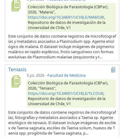
Colección Biológica de Parasitología (CBPar),
2026, "Malaria",
https://doi.org/10.34691/UCHILE/MA6O3K
,
Repositorio de datos de investigación de la
Universidad de Chile, V1
Este conjunto de datos contiene registros de microfotograf
ías y metadatos asociados a Plasmodium spp. Agente etiol
ógico de malaria. El dataset incluye imágenes de pigmento
malárico en tejido esplénico, frotis sanguíneos con formas
evolutivas de Plasmodium malariae (esquizonte y t...
Teniasis
5 jul. 2026
-
Facultad de Medicina
Colección Biológica de Parasitología (CBPar),
2026, "Teniasis",
https://doi.org/10.34691/UCHILE/YLCOU8
,
Repositorio de datos de investigación de la
Universidad de Chile, V1
Este conjunto de datos contiene registros de microfotograf
ías, fotografías y metadatos asociados a Taenia sp. Agente
etiológico de teniasis. El dataset incluye imágenes de escóle
x de Taenia saginata, escólex de Taenia solium, huevos de T
aenia spp. proglótida de Taenia saginata, p...