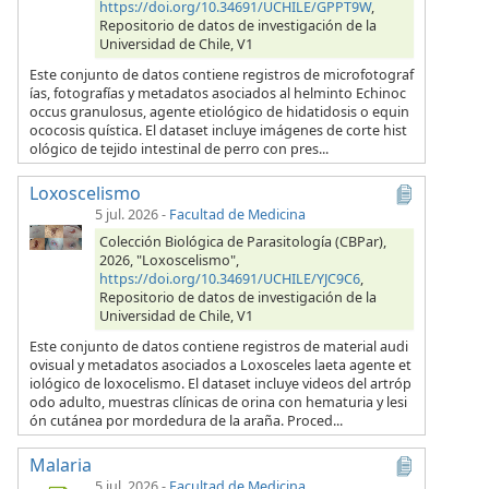
https://doi.org/10.34691/UCHILE/GPPT9W
,
Repositorio de datos de investigación de la
Universidad de Chile, V1
Este conjunto de datos contiene registros de microfotograf
ías, fotografías y metadatos asociados al helminto Echinoc
occus granulosus, agente etiológico de hidatidosis o equin
ococosis quística. El dataset incluye imágenes de corte hist
ológico de tejido intestinal de perro con pres...
Loxoscelismo
5 jul. 2026
-
Facultad de Medicina
Colección Biológica de Parasitología (CBPar),
2026, "Loxoscelismo",
https://doi.org/10.34691/UCHILE/YJC9C6
,
Repositorio de datos de investigación de la
Universidad de Chile, V1
Este conjunto de datos contiene registros de material audi
ovisual y metadatos asociados a Loxosceles laeta agente et
iológico de loxocelismo. El dataset incluye videos del artróp
odo adulto, muestras clínicas de orina con hematuria y lesi
ón cutánea por mordedura de la araña. Proced...
Malaria
5 jul. 2026
-
Facultad de Medicina