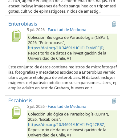
a cruzi, agente etiológico de la enfermedad de Chagas. El d
ataset incluye imágenes de frotis sanguíneo con tripomasti
gotes, cultivo de epimastigotes, nidos de amastig...
Enterobiasis
5 jul. 2026
-
Facultad de Medicina
Colección Biológica de Parasitología (CBPar),
2026, "Enterobiasis",
https://doi.org/10.34691/UCHILE/MVEEJD
,
Repositorio de datos de investigación de la
Universidad de Chile, V1
Este conjunto de datos contiene registros de microfotograf
ías, fotografías y metadatos asociados a Enterobius vermic
ularis agente etiológico de enterobiasis. El dataset incluye i
mágenes del parásito adulto con sus expansiones alares, ej
emplar adulto en test de Graham, huevos en t...
Escabiosis
5 jul. 2026
-
Facultad de Medicina
Colección Biológica de Parasitología (CBPar),
2026, "Escabiosis",
https://doi.org/10.34691/UCHILE/Q4CBRZ
,
Repositorio de datos de investigación de la
Universidad de Chile, V1