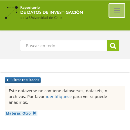
Ir
al
Cambi
contenido
naveg
principal
Buscar
Filtrar resultados
Este dataverse no contiene dataverses, datasets, ni
archivos. Por favor
identifíquese
para ver si puede
añadirlos.
Materia:
Otro