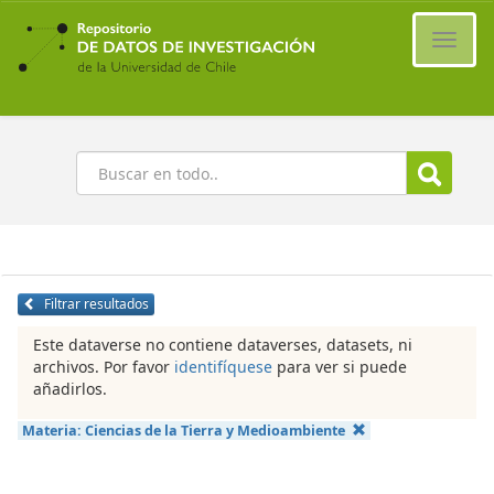
Ir
al
Cambi
contenido
naveg
principal
Buscar
Filtrar resultados
Este dataverse no contiene dataverses, datasets, ni
archivos. Por favor
identifíquese
para ver si puede
añadirlos.
Materia:
Ciencias de la Tierra y Medioambiente