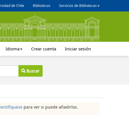
rsidad de Chile
Bibliotecas
Servicios de Bibliotecas
Idioma
Crear cuenta
Iniciar sesión
Buscar
dentifíquese
para ver si puede añadirlos.