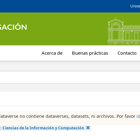
Unive
Acerca de
Buenas prácticas
Contacto
dataverse no contiene dataverses, datasets, ni archivos. Por favor
i
a:
Ciencias de la Información y Computación