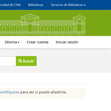
rsidad de Chile
Bibliotecas
Servicios de Bibliotecas
Idioma
Crear cuenta
Iniciar sesión
Buscar
dentifíquese
para ver si puede añadirlos.