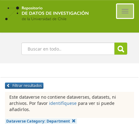
Ir
al
Cambi
contenido
naveg
principal
Buscar
Filtrar resultados
Este dataverse no contiene dataverses, datasets, ni
archivos. Por favor
identifíquese
para ver si puede
añadirlos.
Dataverse Category:
Department