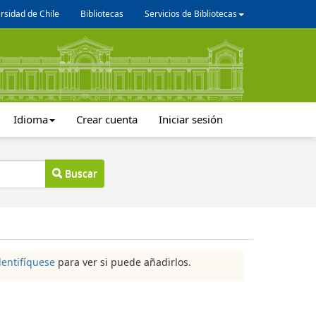
rsidad de Chile
Bibliotecas
Servicios de Bibliotecas
Idioma
Crear cuenta
Iniciar sesión
Buscar
dentifíquese
para ver si puede añadirlos.