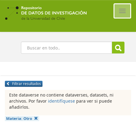
Ir
al
Cambi
contenido
naveg
principal
Buscar
Filtrar resultados
Este dataverse no contiene dataverses, datasets, ni
archivos. Por favor
identifíquese
para ver si puede
añadirlos.
Materia:
Otro