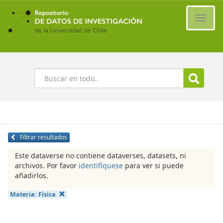
Ir
al
Cambi
contenido
naveg
principal
Buscar
Filtrar resultados
Este dataverse no contiene dataverses, datasets, ni
archivos. Por favor
identifíquese
para ver si puede
añadirlos.
Materia:
Física