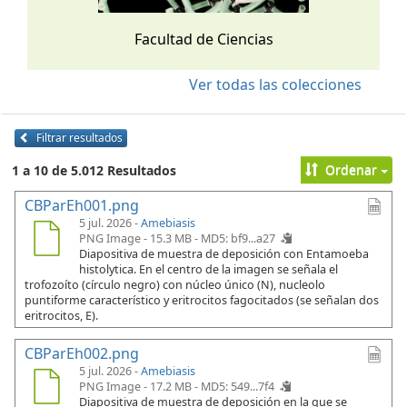
Facultad de Ciencias
Ver todas las colecciones
Filtrar resultados
Ordenar
1 a 10 de 5.012 Resultados
CBParEh001.png
5 jul. 2026 -
Amebiasis
PNG Image - 15.3 MB -
MD5: bf9...a27
Diapositiva de muestra de deposición con Entamoeba
histolytica. En el centro de la imagen se señala el
trofozoíto (círculo negro) con núcleo único (N), nucleolo
puntiforme característico y eritrocitos fagocitados (se señalan dos
eritrocitos, E).
CBParEh002.png
5 jul. 2026 -
Amebiasis
PNG Image - 17.2 MB -
MD5: 549...7f4
Diapositiva de muestra de deposición en la que se