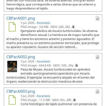
alternan con mucosa sana. Se observa además, una gran lesión
hemorrágica, que corresponde a varias úlceras que se unieron y
luego desprendieron el tejido.
CBParAl001.png
5 jul. 2026 -
Ascariasis
PNG Image - 3.6 MB -
MD5: 240...fd2
Ejemplares adultos de Ascaris lumbricoides. Se observa
dimorfismo sexual. La hembra es de mayor tamaño que
el macho y tiene los extremos anterior y posterior aguzados. El
macho presenta su un extremo posterior enroscado, que protege
su aparato copulatriz. Gusano de sección redond...
CBParAl002.png
5 jul. 2026 -
Ascariasis
PNG Image - 644.8 KB -
MD5: 7d8...39a
Pieza de Museo. Ascaris lumbricoides en apéndice
extraído quirúrgicamente (apendicitis por Ascaris
lumbricoides). El ejemplar se encuentra alojado en el lumen del
órgano, evidenciando la obstrucción mecánica de este.
CBParAl003.png
5 jul. 2026 -
Ascariasis
PNG Image - 11.5 MB -
MD5: 95c...8f6
Corte histológico de tejido pulmonar con presencia de