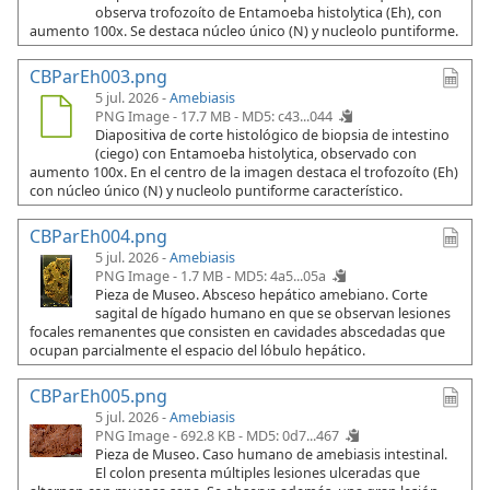
observa trofozoíto de Entamoeba histolytica (Eh), con
aumento 100x. Se destaca núcleo único (N) y nucleolo puntiforme.
CBParEh003.png
5 jul. 2026 -
Amebiasis
PNG Image - 17.7 MB -
MD5: c43...044
Diapositiva de corte histológico de biopsia de intestino
(ciego) con Entamoeba histolytica, observado con
aumento 100x. En el centro de la imagen destaca el trofozoíto (Eh)
con núcleo único (N) y nucleolo puntiforme característico.
CBParEh004.png
5 jul. 2026 -
Amebiasis
PNG Image - 1.7 MB -
MD5: 4a5...05a
Pieza de Museo. Absceso hepático amebiano. Corte
sagital de hígado humano en que se observan lesiones
focales remanentes que consisten en cavidades abscedadas que
ocupan parcialmente el espacio del lóbulo hepático.
CBParEh005.png
5 jul. 2026 -
Amebiasis
PNG Image - 692.8 KB -
MD5: 0d7...467
Pieza de Museo. Caso humano de amebiasis intestinal.
El colon presenta múltiples lesiones ulceradas que