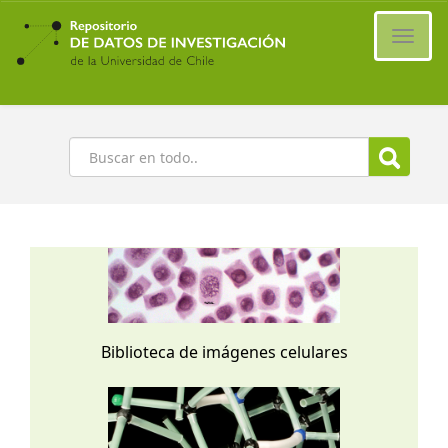
Ir
al
Cambi
contenido
naveg
principal
Buscar
Biblioteca de imágenes celulares