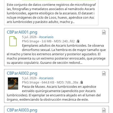
Este conjunto de datos contiene registros de microfotograf
ías, fotografías y metadatos asociados al nemátodo Ascaris
lumbricoides, agente etiológico de la ascariasis. El dataset i
ncluye imágenes de ciclo de Loos, huevo, apéndice con Asc
aris lumbricoides y parásito adulto, macho y...
CBParAl001.png
5 jul. 2026 -
Ascariasis
PNG Image - 3.6 MB -
MD5: 240...fd2
Ejemplares adultos de Ascaris lumbricoides. Se observa
dimorfismo sexual. La hembra es de mayor tamaño que
el macho y tiene los extremos anterior y posterior aguzados. El
macho presenta su un extremo posterior enroscado, que protege
su aparato copulatriz. Gusano de sección redond...
CBParAl002.png
5 jul. 2026 -
Ascariasis
PNG Image - 644.8 KB -
MD5: 7d8...39a
Pieza de Museo. Ascaris lumbricoides en apéndice
extraído quirúrgicamente (apendicitis por Ascaris
lumbricoides). El ejemplar se encuentra alojado en el lumen del
órgano, evidenciando la obstrucción mecánica de este.
CBParAl003.png