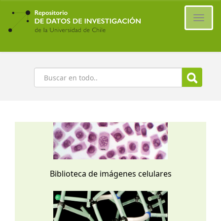
Ir
al
Cambi
contenido
naveg
principal
Buscar
Biblioteca de imágenes celulares