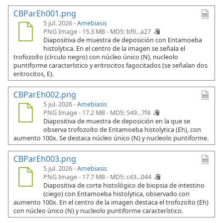
CBParEh001.png
5 jul. 2026 -
Amebiasis
PNG Image - 15.3 MB -
MD5: bf9...a27
Diapositiva de muestra de deposición con Entamoeba
histolytica. En el centro de la imagen se señala el
trofozoíto (círculo negro) con núcleo único (N), nucleolo
puntiforme característico y eritrocitos fagocitados (se señalan dos
eritrocitos, E).
CBParEh002.png
5 jul. 2026 -
Amebiasis
PNG Image - 17.2 MB -
MD5: 549...7f4
Diapositiva de muestra de deposición en la que se
observa trofozoíto de Entamoeba histolytica (Eh), con
aumento 100x. Se destaca núcleo único (N) y nucleolo puntiforme.
CBParEh003.png
5 jul. 2026 -
Amebiasis
PNG Image - 17.7 MB -
MD5: c43...044
Diapositiva de corte histológico de biopsia de intestino
(ciego) con Entamoeba histolytica, observado con
aumento 100x. En el centro de la imagen destaca el trofozoíto (Eh)
con núcleo único (N) y nucleolo puntiforme característico.