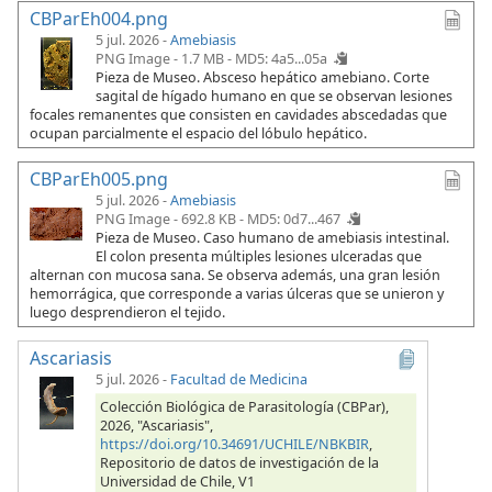
CBParEh004.png
5 jul. 2026 -
Amebiasis
PNG Image - 1.7 MB -
MD5: 4a5...05a
Pieza de Museo. Absceso hepático amebiano. Corte
sagital de hígado humano en que se observan lesiones
focales remanentes que consisten en cavidades abscedadas que
ocupan parcialmente el espacio del lóbulo hepático.
CBParEh005.png
5 jul. 2026 -
Amebiasis
PNG Image - 692.8 KB -
MD5: 0d7...467
Pieza de Museo. Caso humano de amebiasis intestinal.
El colon presenta múltiples lesiones ulceradas que
alternan con mucosa sana. Se observa además, una gran lesión
hemorrágica, que corresponde a varias úlceras que se unieron y
luego desprendieron el tejido.
Ascariasis
5 jul. 2026
-
Facultad de Medicina
Colección Biológica de Parasitología (CBPar),
2026, "Ascariasis",
https://doi.org/10.34691/UCHILE/NBKBIR
,
Repositorio de datos de investigación de la
Universidad de Chile, V1