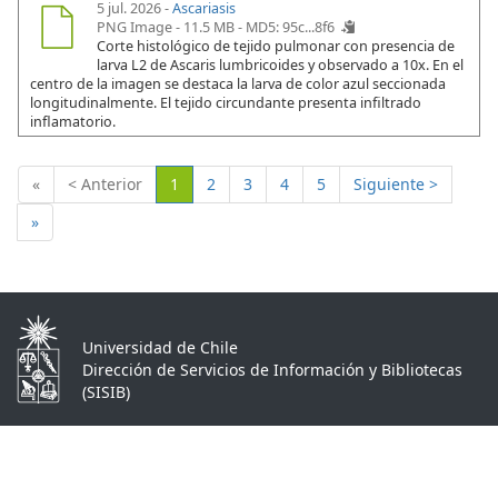
5 jul. 2026 -
Ascariasis
PNG Image - 11.5 MB -
MD5: 95c...8f6
Corte histológico de tejido pulmonar con presencia de
larva L2 de Ascaris lumbricoides y observado a 10x. En el
centro de la imagen se destaca la larva de color azul seccionada
longitudinalmente. El tejido circundante presenta infiltrado
inflamatorio.
(Actual)
«
< Anterior
1
2
3
4
5
Siguiente >
»
Universidad de Chile
Dirección de Servicios de Información y Bibliotecas
(SISIB)