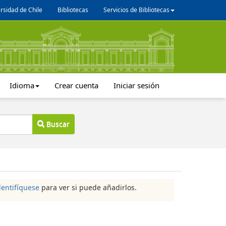
rsidad de Chile
Bibliotecas
Servicios de Bibliotecas
Idioma
Crear cuenta
Iniciar sesión
Buscar
dentifíquese
para ver si puede añadirlos.