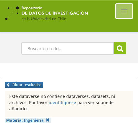
Ir
al
Cambi
contenido
naveg
principal
Buscar
Filtrar resultados
Este dataverse no contiene dataverses, datasets, ni
archivos. Por favor
identifíquese
para ver si puede
añadirlos.
Materia:
Ingeniería