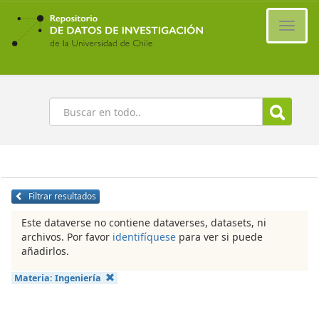
Ir
al
Cambi
contenido
naveg
principal
Buscar
Filtrar resultados
Este dataverse no contiene dataverses, datasets, ni
archivos. Por favor
identifíquese
para ver si puede
añadirlos.
Materia:
Ingeniería