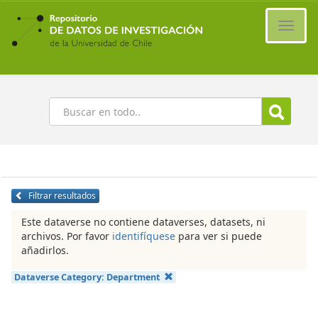
Ir
al
Cambi
contenido
naveg
principal
Buscar
Filtrar resultados
Este dataverse no contiene dataverses, datasets, ni
archivos. Por favor
identifíquese
para ver si puede
añadirlos.
Dataverse Category:
Department