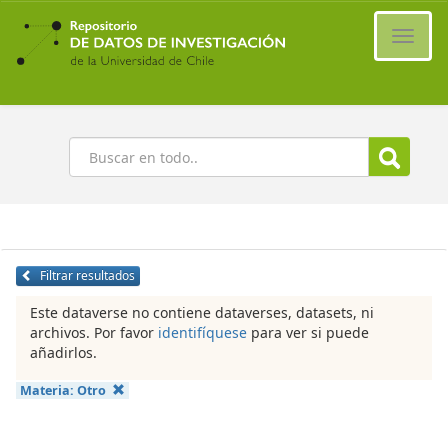
Ir
al
Cambi
contenido
naveg
principal
Buscar
Filtrar resultados
Este dataverse no contiene dataverses, datasets, ni
archivos. Por favor
identifíquese
para ver si puede
añadirlos.
Materia:
Otro