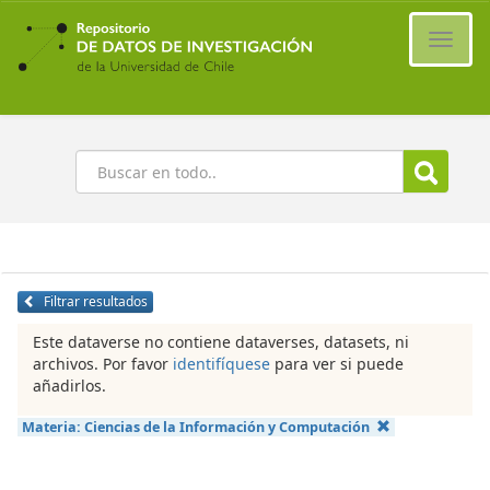
Ir
al
Cambi
contenido
naveg
principal
Buscar
Filtrar resultados
Este dataverse no contiene dataverses, datasets, ni
archivos. Por favor
identifíquese
para ver si puede
añadirlos.
Materia:
Ciencias de la Información y Computación