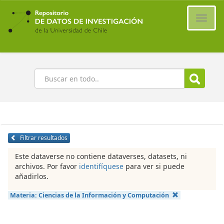
Ir
al
Cambi
contenido
naveg
principal
Buscar
Filtrar resultados
Este dataverse no contiene dataverses, datasets, ni
archivos. Por favor
identifíquese
para ver si puede
añadirlos.
Materia:
Ciencias de la Información y Computación