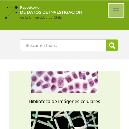
Ir
al
Cambi
contenido
naveg
principal
Buscar
Biblioteca de imágenes celulares