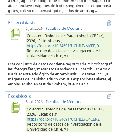
a cruzi, agente etiológico de la enfermedad de Chagas. El d
ataset incluye imágenes de frotis sanguíneo con tripomasti
gotes, cultivo de epimastigotes, nidos de amastig...
Enterobiasis
5 jul. 2026
-
Facultad de Medicina
Colección Biológica de Parasitología (CBPar),
2026, "Enterobiasis",
https://doi.org/10.34691/UCHILE/MVEEJD
,
Repositorio de datos de investigación de la
Universidad de Chile, V1
Este conjunto de datos contiene registros de microfotograf
ías, fotografías y metadatos asociados a Enterobius vermic
ularis agente etiológico de enterobiasis. El dataset incluye i
mágenes del parásito adulto con sus expansiones alares, ej
emplar adulto en test de Graham, huevos en t...
Escabiosis
5 jul. 2026
-
Facultad de Medicina
Colección Biológica de Parasitología (CBPar),
2026, "Escabiosis",
https://doi.org/10.34691/UCHILE/Q4CBRZ
,
Repositorio de datos de investigación de la
Universidad de Chile, V1