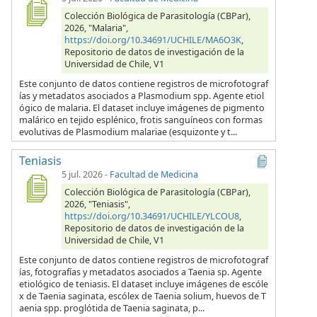
Colección Biológica de Parasitología (CBPar),
2026, "Malaria",
https://doi.org/10.34691/UCHILE/MA6O3K
,
Repositorio de datos de investigación de la
Universidad de Chile, V1
Este conjunto de datos contiene registros de microfotograf
ías y metadatos asociados a Plasmodium spp. Agente etiol
ógico de malaria. El dataset incluye imágenes de pigmento
malárico en tejido esplénico, frotis sanguíneos con formas
evolutivas de Plasmodium malariae (esquizonte y t...
Teniasis
5 jul. 2026
-
Facultad de Medicina
Colección Biológica de Parasitología (CBPar),
2026, "Teniasis",
https://doi.org/10.34691/UCHILE/YLCOU8
,
Repositorio de datos de investigación de la
Universidad de Chile, V1
Este conjunto de datos contiene registros de microfotograf
ías, fotografías y metadatos asociados a Taenia sp. Agente
etiológico de teniasis. El dataset incluye imágenes de escóle
x de Taenia saginata, escólex de Taenia solium, huevos de T
aenia spp. proglótida de Taenia saginata, p...