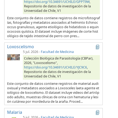
https://doi.org/10.34691/UCHILE/GPPT9W
,
Repositorio de datos de investigación de la
Universidad de Chile, V1
Este conjunto de datos contiene registros de microfotograf
ías, fotografías y metadatos asociados al helminto Echinoc
occus granulosus, agente etiológico de hidatidosis o equin
ococosis quística. El dataset incluye imágenes de corte hist
ológico de tejido intestinal de perro con pres...
Loxoscelismo
5 jul. 2026
-
Facultad de Medicina
Colección Biológica de Parasitología (CBPar),
2026, "Loxoscelismo",
https://doi.org/10.34691/UCHILE/YJC9C6
,
Repositorio de datos de investigación de la
Universidad de Chile, V1
Este conjunto de datos contiene registros de material audi
ovisual y metadatos asociados a Loxosceles laeta agente et
iológico de loxocelismo. El dataset incluye videos del artróp
odo adulto, muestras clínicas de orina con hematuria y lesi
ón cutánea por mordedura de la araña. Proced...
Malaria
5 jul. 2026
-
Facultad de Medicina