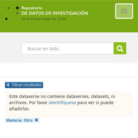
Ir
al
Cambi
contenido
naveg
principal
Buscar
Filtrar resultados
Este dataverse no contiene dataverses, datasets, ni
archivos. Por favor
identifíquese
para ver si puede
añadirlos.
Materia:
Otro