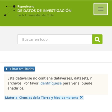
Ir
al
Cambi
contenido
naveg
principal
Buscar
Filtrar resultados
Este dataverse no contiene dataverses, datasets, ni
archivos. Por favor
identifíquese
para ver si puede
añadirlos.
Materia:
Ciencias de la Tierra y Medioambiente