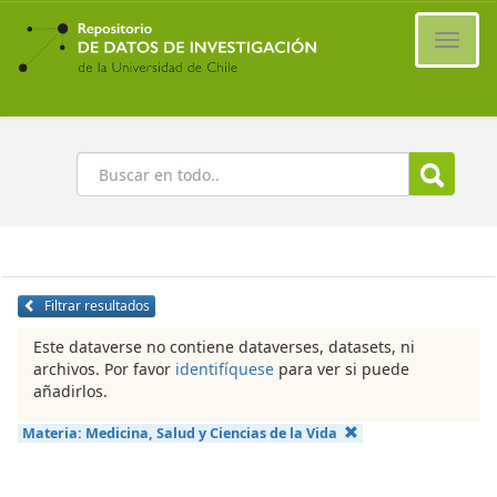
Ir
al
Cambi
contenido
naveg
principal
Buscar
Filtrar resultados
Este dataverse no contiene dataverses, datasets, ni
archivos. Por favor
identifíquese
para ver si puede
añadirlos.
Materia:
Medicina, Salud y Ciencias de la Vida