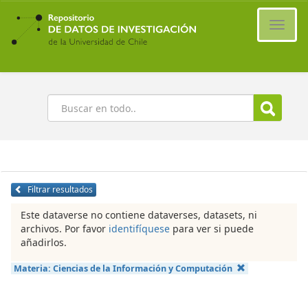
Ir
al
Cambi
contenido
naveg
principal
Buscar
Filtrar resultados
Este dataverse no contiene dataverses, datasets, ni
archivos. Por favor
identifíquese
para ver si puede
añadirlos.
Materia:
Ciencias de la Información y Computación