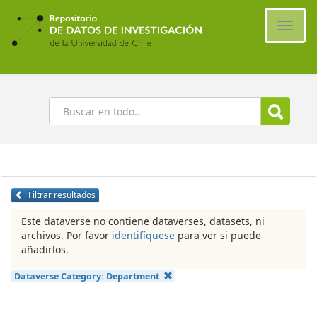
Ir
al
Cambi
contenido
naveg
principal
Buscar
Filtrar resultados
Este dataverse no contiene dataverses, datasets, ni
archivos. Por favor
identifíquese
para ver si puede
añadirlos.
Dataverse Category:
Department