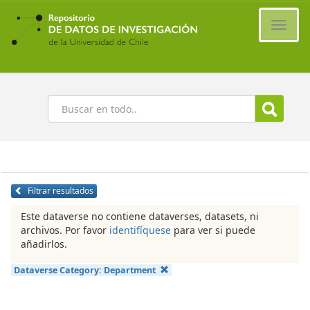
Ir
al
Cambi
contenido
naveg
principal
Buscar
Filtrar resultados
Este dataverse no contiene dataverses, datasets, ni
archivos. Por favor
identifíquese
para ver si puede
añadirlos.
Dataverse Category:
Department