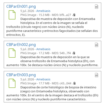
CBParEh001.png
5 jul. 2026 -
Amebiasis
PNG Image - 15.3 MB -
MD5: bf9...a27
Diapositiva de muestra de deposición con Entamoeba
histolytica. En el centro de la imagen se señala el
trofozoíto (círculo negro) con núcleo único (N), nucleolo
puntiforme característico y eritrocitos fagocitados (se señalan dos
eritrocitos, E).
CBParEh002.png
5 jul. 2026 -
Amebiasis
PNG Image - 17.2 MB -
MD5: 549...7f4
Diapositiva de muestra de deposición en la que se
observa trofozoíto de Entamoeba histolytica (Eh), con
aumento 100x. Se destaca núcleo único (N) y nucleolo puntiforme.
CBParEh003.png
5 jul. 2026 -
Amebiasis
PNG Image - 17.7 MB -
MD5: c43...044
Diapositiva de corte histológico de biopsia de intestino
(ciego) con Entamoeba histolytica, observado con
aumento 100x. En el centro de la imagen destaca el trofozoíto (Eh)
con núcleo único (N) y nucleolo puntiforme característico.