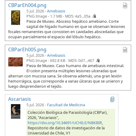
CBParEh004.png
5 jul. 2026 -
Amebiasis
PNG Image - 1.7 MB -
MD5: 4a5...05a
Pieza de Museo. Absceso hepático amebiano. Corte
sagital de hígado humano en que se observan lesiones
focales remanentes que consisten en cavidades abscedadas que
ocupan parcialmente el espacio del lóbulo hepático.
CBParEh005.png
5 jul. 2026 -
Amebiasis
PNG Image - 692.8 KB -
MD5: 0d7...467
Pieza de Museo. Caso humano de amebiasis intestinal.
El colon presenta múltiples lesiones ulceradas que
alternan con mucosa sana. Se observa además, una gran lesión
hemorrágica, que corresponde a varias úlceras que se unieron y
luego desprendieron el tejido.
Ascariasis
5 jul. 2026
-
Facultad de Medicina
Colección Biológica de Parasitología (CBPar),
2026, "Ascariasis",
https://doi.org/10.34691/UCHILE/NBKBIR
,
Repositorio de datos de investigación de la
Universidad de Chile, V1