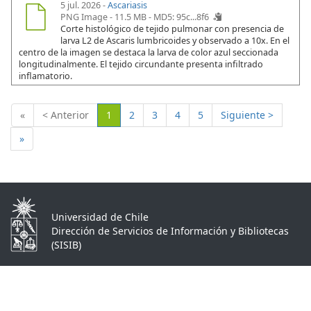
5 jul. 2026 -
Ascariasis
PNG Image - 11.5 MB -
MD5: 95c...8f6
Corte histológico de tejido pulmonar con presencia de
larva L2 de Ascaris lumbricoides y observado a 10x. En el
centro de la imagen se destaca la larva de color azul seccionada
longitudinalmente. El tejido circundante presenta infiltrado
inflamatorio.
(Actual)
«
< Anterior
1
2
3
4
5
Siguiente >
»
Universidad de Chile
Dirección de Servicios de Información y Bibliotecas
(SISIB)