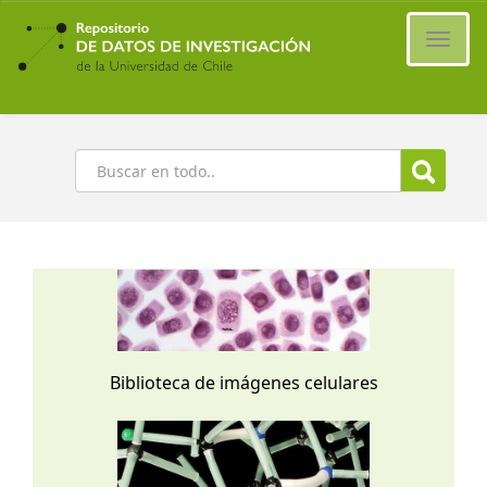
Ir
al
Cambi
contenido
naveg
principal
Buscar
Biblioteca de imágenes celulares