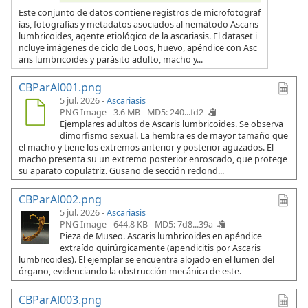
Este conjunto de datos contiene registros de microfotograf
ías, fotografías y metadatos asociados al nemátodo Ascaris
lumbricoides, agente etiológico de la ascariasis. El dataset i
ncluye imágenes de ciclo de Loos, huevo, apéndice con Asc
aris lumbricoides y parásito adulto, macho y...
CBParAl001.png
5 jul. 2026 -
Ascariasis
PNG Image - 3.6 MB -
MD5: 240...fd2
Ejemplares adultos de Ascaris lumbricoides. Se observa
dimorfismo sexual. La hembra es de mayor tamaño que
el macho y tiene los extremos anterior y posterior aguzados. El
macho presenta su un extremo posterior enroscado, que protege
su aparato copulatriz. Gusano de sección redond...
CBParAl002.png
5 jul. 2026 -
Ascariasis
PNG Image - 644.8 KB -
MD5: 7d8...39a
Pieza de Museo. Ascaris lumbricoides en apéndice
extraído quirúrgicamente (apendicitis por Ascaris
lumbricoides). El ejemplar se encuentra alojado en el lumen del
órgano, evidenciando la obstrucción mecánica de este.
CBParAl003.png