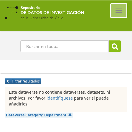
Ir
al
Cambi
contenido
naveg
principal
Buscar
Filtrar resultados
Este dataverse no contiene dataverses, datasets, ni
archivos. Por favor
identifíquese
para ver si puede
añadirlos.
Dataverse Category:
Department