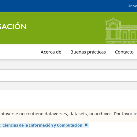
Unive
Acerca de
Buenas prácticas
Contacto
dataverse no contiene dataverses, datasets, ni archivos. Por favor
i
a:
Ciencias de la Información y Computación