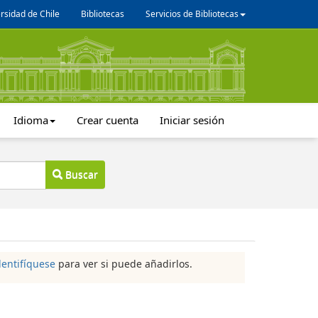
rsidad de Chile
Bibliotecas
Servicios de Bibliotecas
Idioma
Crear cuenta
Iniciar sesión
Buscar
dentifíquese
para ver si puede añadirlos.