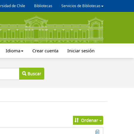
rsidad de Chile
Bibliotecas
Servicios de Bibliotecas
Idioma
Crear cuenta
Iniciar sesión
Buscar
Ordenar