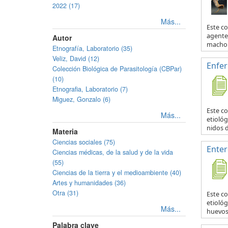
2022 (17)
Más...
Este c
agente 
Autor
macho y
Etnografía, Laboratorio (35)
Veliz, David (12)
Enfe
Colección Biológica de Parasitología (CBPar)
(10)
Etnografia, Laboratorio (7)
Miguez, Gonzalo (6)
Este c
Más...
etiológ
nidos d
Materia
Ciencias sociales (75)
Enter
Ciencias médicas, de la salud y de la vida
(55)
Ciencias de la tierra y el medioambiente (40)
Artes y humanidades (36)
Otra (31)
Este c
etiológ
Más...
huevos 
Palabra clave