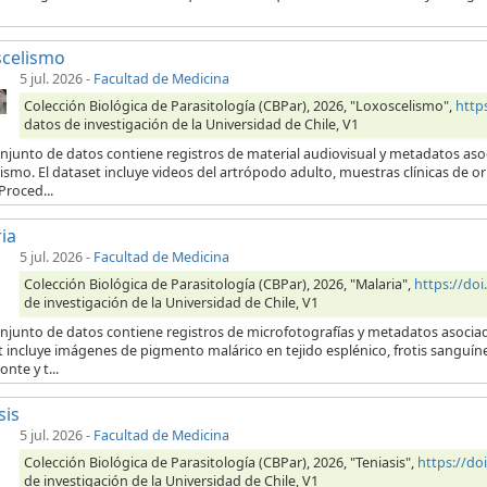
scelismo
5 jul. 2026
-
Facultad de Medicina
Colección Biológica de Parasitología (CBPar), 2026, "Loxoscelismo",
http
datos de investigación de la Universidad de Chile, V1
njunto de datos contiene registros de material audiovisual y metadatos aso
ismo. El dataset incluye videos del artrópodo adulto, muestras clínicas de 
Proced...
ia
5 jul. 2026
-
Facultad de Medicina
Colección Biológica de Parasitología (CBPar), 2026, "Malaria",
https://do
de investigación de la Universidad de Chile, V1
onjunto de datos contiene registros de microfotografías y metadatos asocia
t incluye imágenes de pigmento malárico en tejido esplénico, frotis sanguí
onte y t...
sis
5 jul. 2026
-
Facultad de Medicina
Colección Biológica de Parasitología (CBPar), 2026, "Teniasis",
https://d
de investigación de la Universidad de Chile, V1