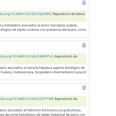
/doi.org/10.34691/UCHILE/Q4CBRZ
, Repositorio de datos
l y metadatos asociados al ácaro Sarcoptes scabiei,
tológico de tejido cutáneo con presencia del ácaro, corte
//doi.org/10.34691/UCHILE/AWVPLU
, Repositorio de
atos asociados a Fasciola hepatica agente etiológico de
a, huevos, metacercaria, hospedero intermediario (caracol
//doi.org/10.34691/UCHILE/GPPT9W
, Repositorio de
datos asociados al helminto Echinococcus granulosus,
es de corte histológico de tejido intestinal de perro con