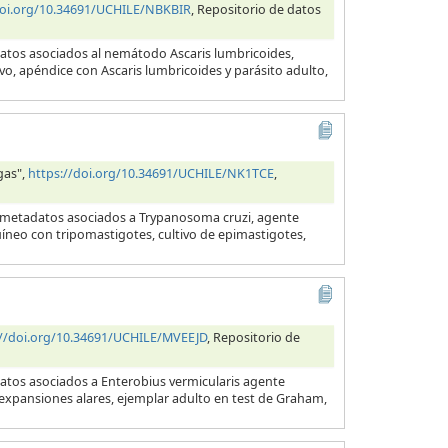
doi.org/10.34691/UCHILE/NBKBIR
, Repositorio de datos
datos asociados al nemátodo Ascaris lumbricoides,
evo, apéndice con Ascaris lumbricoides y parásito adulto,
gas",
https://doi.org/10.34691/UCHILE/NK1TCE
,
y metadatos asociados a Trypanosoma cruzi, agente
uíneo con tripomastigotes, cultivo de epimastigotes,
://doi.org/10.34691/UCHILE/MVEEJD
, Repositorio de
datos asociados a Enterobius vermicularis agente
s expansiones alares, ejemplar adulto en test de Graham,