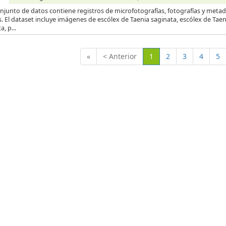
njunto de datos contiene registros de microfotografías, fotografías y metad
s. El dataset incluye imágenes de escólex de Taenia saginata, escólex de Tae
a, p...
(Actual)
«
< Anterior
1
2
3
4
5