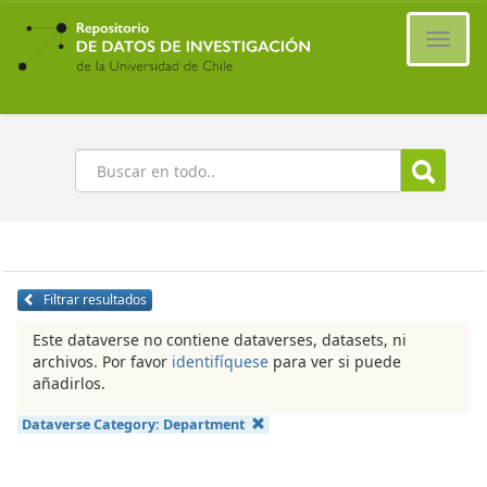
Ir
al
Cambi
contenido
naveg
principal
Buscar
Filtrar resultados
Este dataverse no contiene dataverses, datasets, ni
archivos. Por favor
identifíquese
para ver si puede
añadirlos.
Dataverse Category:
Department