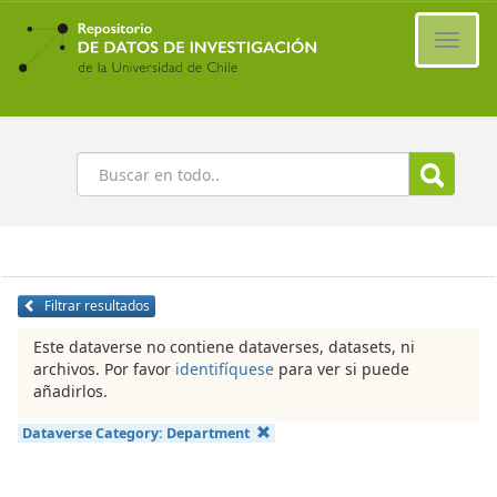
Ir
al
Cambi
contenido
naveg
principal
Buscar
Filtrar resultados
Este dataverse no contiene dataverses, datasets, ni
archivos. Por favor
identifíquese
para ver si puede
añadirlos.
Dataverse Category:
Department