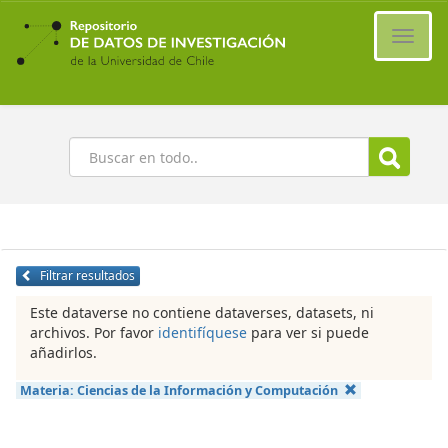
Ir
al
Cambi
contenido
naveg
principal
Buscar
Filtrar resultados
Este dataverse no contiene dataverses, datasets, ni
archivos. Por favor
identifíquese
para ver si puede
añadirlos.
Materia:
Ciencias de la Información y Computación