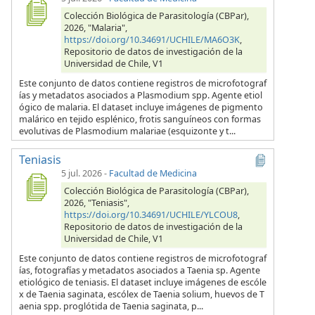
Colección Biológica de Parasitología (CBPar),
2026, "Malaria",
https://doi.org/10.34691/UCHILE/MA6O3K
,
Repositorio de datos de investigación de la
Universidad de Chile, V1
Este conjunto de datos contiene registros de microfotograf
ías y metadatos asociados a Plasmodium spp. Agente etiol
ógico de malaria. El dataset incluye imágenes de pigmento
malárico en tejido esplénico, frotis sanguíneos con formas
evolutivas de Plasmodium malariae (esquizonte y t...
Teniasis
5 jul. 2026
-
Facultad de Medicina
Colección Biológica de Parasitología (CBPar),
2026, "Teniasis",
https://doi.org/10.34691/UCHILE/YLCOU8
,
Repositorio de datos de investigación de la
Universidad de Chile, V1
Este conjunto de datos contiene registros de microfotograf
ías, fotografías y metadatos asociados a Taenia sp. Agente
etiológico de teniasis. El dataset incluye imágenes de escóle
x de Taenia saginata, escólex de Taenia solium, huevos de T
aenia spp. proglótida de Taenia saginata, p...