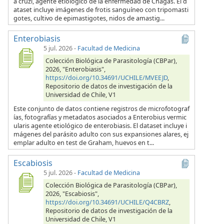
a cruzi, agente etiológico de la enfermedad de Chagas. El d
ataset incluye imágenes de frotis sanguíneo con tripomasti
gotes, cultivo de epimastigotes, nidos de amastig...
Enterobiasis
5 jul. 2026
-
Facultad de Medicina
Colección Biológica de Parasitología (CBPar),
2026, "Enterobiasis",
https://doi.org/10.34691/UCHILE/MVEEJD
,
Repositorio de datos de investigación de la
Universidad de Chile, V1
Este conjunto de datos contiene registros de microfotograf
ías, fotografías y metadatos asociados a Enterobius vermic
ularis agente etiológico de enterobiasis. El dataset incluye i
mágenes del parásito adulto con sus expansiones alares, ej
emplar adulto en test de Graham, huevos en t...
Escabiosis
5 jul. 2026
-
Facultad de Medicina
Colección Biológica de Parasitología (CBPar),
2026, "Escabiosis",
https://doi.org/10.34691/UCHILE/Q4CBRZ
,
Repositorio de datos de investigación de la
Universidad de Chile, V1