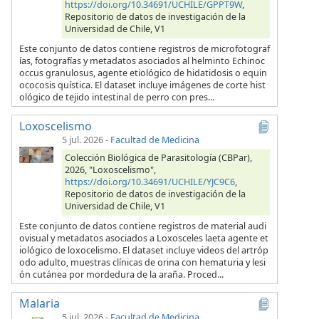
https://doi.org/10.34691/UCHILE/GPPT9W
,
Repositorio de datos de investigación de la
Universidad de Chile, V1
Este conjunto de datos contiene registros de microfotograf
ías, fotografías y metadatos asociados al helminto Echinoc
occus granulosus, agente etiológico de hidatidosis o equin
ococosis quística. El dataset incluye imágenes de corte hist
ológico de tejido intestinal de perro con pres...
Loxoscelismo
5 jul. 2026
-
Facultad de Medicina
Colección Biológica de Parasitología (CBPar),
2026, "Loxoscelismo",
https://doi.org/10.34691/UCHILE/YJC9C6
,
Repositorio de datos de investigación de la
Universidad de Chile, V1
Este conjunto de datos contiene registros de material audi
ovisual y metadatos asociados a Loxosceles laeta agente et
iológico de loxocelismo. El dataset incluye videos del artróp
odo adulto, muestras clínicas de orina con hematuria y lesi
ón cutánea por mordedura de la araña. Proced...
Malaria
5 jul. 2026
-
Facultad de Medicina