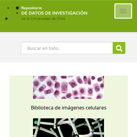
Ir
al
Cambi
contenido
naveg
principal
Buscar
Biblioteca de imágenes celulares